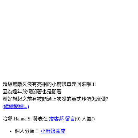
超級無敵久沒有亮相的小廚娘單元回來啦!!!
因為過年放假閒著也是閒著
剛好想起之前有被問過上次發的英式炒蛋怎麼做?
(繼續閱讀...)
哈娜 Hanna S. 發表在
痞客邦
留言
(0)
人氣(
)
個人分類：
小廚娘養成