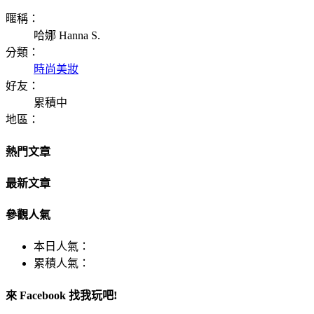
暱稱：
哈娜 Hanna S.
分類：
時尚美妝
好友：
累積中
地區：
熱門文章
最新文章
參觀人氣
本日人氣：
累積人氣：
來 Facebook 找我玩吧!