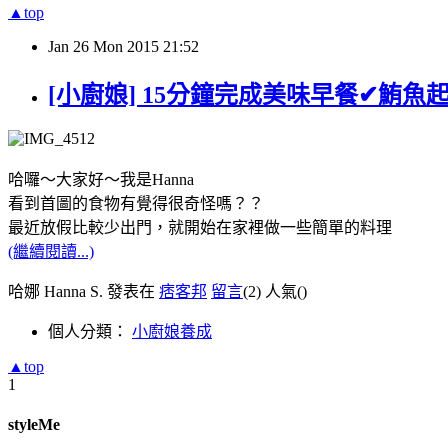
▲top
Jan
26
Mon
2015
21:52
[小廚娘] 15分鐘完成美味早餐✔鮪魚
哈囉～大家好～我是Hanna
看到首圖的食物有覺得很奇怪嗎？？
最近放假比較少出門，就開始在家裡做一些簡單的料理
(繼續閱讀...)
哈娜 Hanna S. 發表在
痞客邦
留言
(2)
人氣(
)
個人分類：
小廚娘養成
▲top
1
styleMe