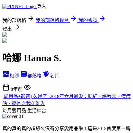
登入
我的部落格
我的部落格後台
我的帳號
登出
哈娜 Hanna S.
相簿
部落格
名片
8年前
[愛用品+影音] 久違了! 2018年六月最愛：腮紅、護唇膏、痘痘
貼、麥片之我弟亂入
每月愛用品
生活綜合
真的真的真的超級久沒有分享愛用品啦!!!這是2018首度第一篇