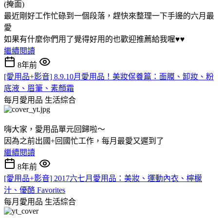
(掩面)
最近剛好工作忙碌到一個段落，趕快來整理一下手邊的六月最
愛
如果有什麼你們用了覺得好用的也歡迎推薦給我喔♥♥
繼續閱讀
8年前
[愛用品+影音] 8.9.10月愛用品！美妝保養篇：面膜、卸妝、粉
底液、眉筆、素顏霜
每月愛用品
生活綜合
嗨大家，愛用品單元回歸啦～
因為之前出國+回國忙工作，每月最愛又遲到了
繼續閱讀
8年前
[愛用品+影音] 2017六七月愛用品：美妝、運動內衣、檸檬
汁、優酪 Favorites
每月愛用品
生活綜合